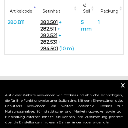
Ø
Artikelcode
Setinhalt
Seil
Packung
280.B11
282.501
+
5
1
282.511
+
mm
282.521
+
282.531
+
284.501
(10 m)
x
Auf dieser Website verwenden wir Cookies und ähnliche Technologien,
die für ihre Funktionsweise unerlässlich sind. Mit dem Einverständnis des
Benutzers verwenden wir weitere optionale Cookies zur
_____________________________
Nutzungsanalyse, für statistische und Marketingzwecke sowie zur
Einbindung externer Inhalte. Sie können Ihre Zustimmung jederzeit
über die Einstellungen in diesem Banner ändern oder widerrufen.