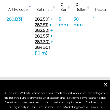
Ø
Ø
Artikelcode
Setinhalt
Seil
Rollen
Packun
280.B31
282.501
+
5
30
1
282.511
+
mm
mm
282.521
+
282.531
+
283.301
+
284.501
(10 m)
x
Auf dieser Website verwenden wir Cookies und ähnliche Technologien,
die für ihre Funktionsweise unerlässlich sind. Mit dem Einverständnis des
Benutzers verwenden wir weitere optionale Cookies zur
_____________________________
Nutzungsanalyse, für statistische und Marketingzwecke sowie zur