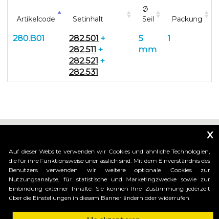
Ø
Artikelcode
Setinhalt
Seil
Packung
280.B01
282.501
+
5
1
282.511
+
mm
282.521
+
282.531
x
Auf dieser Website verwenden wir Cookies und ähnliche Technologien,
die für ihre Funktionsweise unerlässlich sind. Mit dem Einverständnis des
Benutzers verwenden wir weitere optionale Cookies zur
_____________________________
Nutzungsanalyse, für statistische und Marketingzwecke sowie zur
Einbindung externer Inhalte. Sie können Ihre Zustimmung jederzeit
über die Einstellungen in diesem Banner ändern oder widerrufen.
HI-MOTIONS S.r.l.