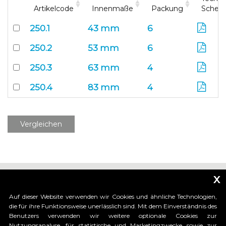
Artikelcode
Innenmaße
Packung
Schem
250.1
43 mm
6
250.2
53 mm
6
250.3
63 mm
4
250.4
83 mm
4
Vergleichen
x
Auf dieser Website verwenden wir Cookies und ähnliche Technologien,
die für ihre Funktionsweise unerlässlich sind. Mit dem Einverständnis des
Benutzers verwenden wir weitere optionale Cookies zur
_____________________________
Nutzungsanalyse, für statistische und Marketingzwecke sowie zur