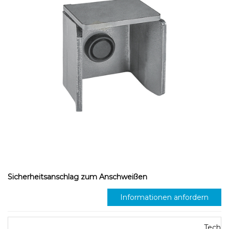
Sicherheitsanschlag zum Anschweißen
Informationen anfordern
Techni