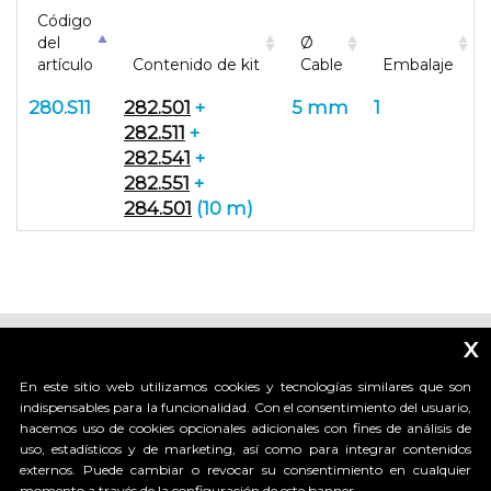
Código
del
Ø
artículo
Contenido de kit
Cable
Embalaje
280.S11
282.501
+
5 mm
1
282.511
+
282.541
+
282.551
+
284.501
(10 m)
x
En este sitio web utilizamos cookies y tecnologías similares que son
indispensables para la funcionalidad. Con el consentimiento del usuario,
hacemos uso de cookies opcionales adicionales con fines de análisis de
_____________________________
uso, estadísticos y de marketing, así como para integrar contenidos
externos. Puede cambiar o revocar su consentimiento en cualquier
momento a través de la configuración de este banner.