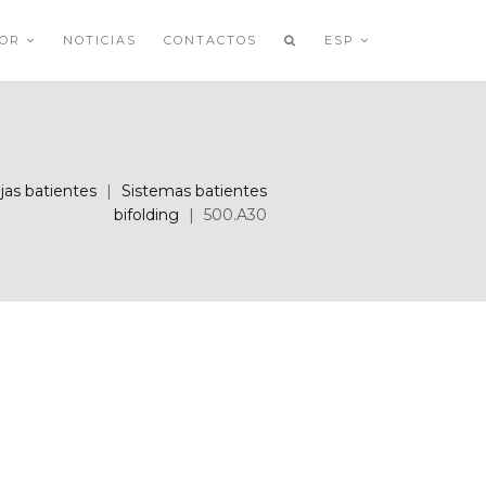
DOR
NOTICIAS
CONTACTOS
ESP
jas batientes
|
Sistemas batientes
bifolding
|
500.A30