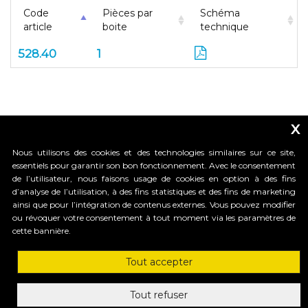
Code
Pièces par
Schéma
article
boite
technique
528.40
1
x
Nous utilisons des cookies et des technologies similaires sur ce site,
essentiels pour garantir son bon fonctionnement. Avec le consentement
de l’utilisateur, nous faisons usage de cookies en option à des fins
d’analyse de l’utilisation, à des fins statistiques et des fins de marketing
_____________________________
ainsi que pour l’intégration de contenus externes. Vous pouvez modifier
ou révoquer votre consentement à tout moment via les paramètres de
cette bannière.
HI-MOTIONS S.r.l.
Tout accepter
Via dell'industria, 91 - 36030 Sarcedo (VI) Italy
tel. +39 0445 367536 | fax. +30 0445 367520
mail: info@himotions.com
Tout refuser
C.F. e P.IVA (IT): 03548520240 | Cap. Soc. € 10.000,00 i.v.