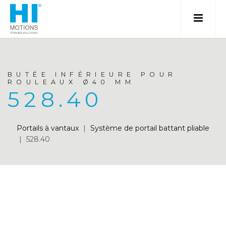
BUTÉE INFÉRIEURE POUR
ROULEAUX Ø40 MM
528.40
Portails à vantaux
|
Système de portail battant pliable
|
528.40