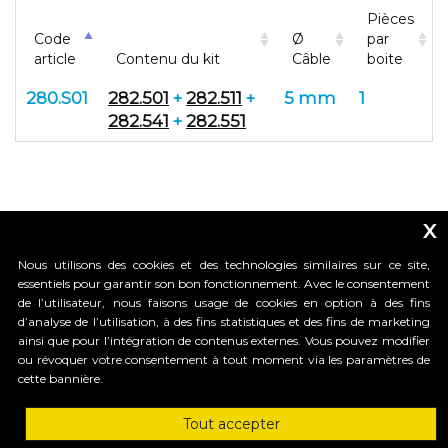
Pièces
Code
Ø
par
article
Contenu du kit
Câble
boite
280.S01
282.501
+
282.511
+
5 mm
1
282.541
+
282.551
x
Nous utilisons des cookies et des technologies similaires sur ce site,
essentiels pour garantir son bon fonctionnement. Avec le consentement
de l’utilisateur, nous faisons usage de cookies en option à des fins
d’analyse de l’utilisation, à des fins statistiques et des fins de marketing
_____________________________
ainsi que pour l’intégration de contenus externes. Vous pouvez modifier
ou révoquer votre consentement à tout moment via les paramètres de
cette bannière.
HI-MOTIONS S.r.l.
Tout accepter
Via dell'industria, 91 - 36030 Sarcedo (VI) Italy