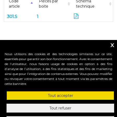
Code
Pièces par
Schéma
article
boite
technique
301.S
1
x
Nous utilisons des cookies et des technologies similaires sur ce site,
essentiels pour garantir son bon fonctionnement. Avec le consentement
de l’utilisateur, nous faisons usage de cookies en option à des fins
d’analyse de l’utilisation, à des fins statistiques et des fins de marketing
_____________________________
ainsi que pour l’intégration de contenus externes. Vous pouvez modifier
ou révoquer votre consentement à tout moment via les paramètres de
cette bannière.
HI-MOTIONS S.r.l.
Tout accepter
Via dell'industria, 91 - 36030 Sarcedo (VI) Italy
tel. +39 0445 367536 | fax. +30 0445 367520
mail: info@himotions.com
Tout refuser
C.F. e P.IVA (IT): 03548520240 | Cap. Soc. € 10.000,00 i.v.
Società soggetta a Direzione e Coordinamento di: