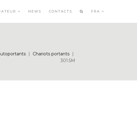
RATEUR
NEWS
CONTACTS
FRA
 autoportants
|
Chariots portants
|
301.5M