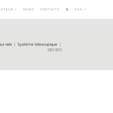
RATEUR
NEWS
CONTACTS
FRA
ur rails
|
Système télescopique
|
280.B01