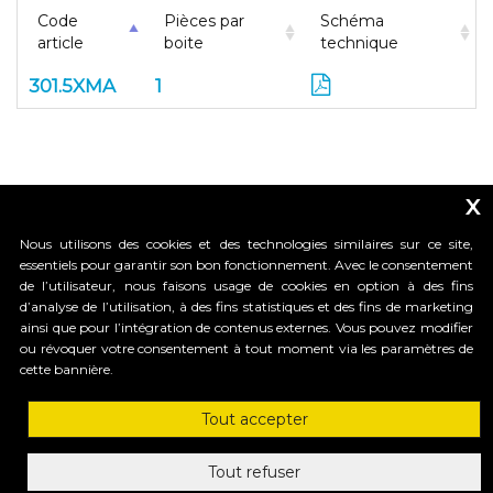
Code
Pièces par
Schéma
article
boite
technique
301.5XMA
1
x
Nous utilisons des cookies et des technologies similaires sur ce site,
essentiels pour garantir son bon fonctionnement. Avec le consentement
de l’utilisateur, nous faisons usage de cookies en option à des fins
d’analyse de l’utilisation, à des fins statistiques et des fins de marketing
_____________________________
ainsi que pour l’intégration de contenus externes. Vous pouvez modifier
ou révoquer votre consentement à tout moment via les paramètres de
cette bannière.
HI-MOTIONS S.r.l.
Tout accepter
Via dell'industria, 91 - 36030 Sarcedo (VI) Italy
tel. +39 0445 367536 | fax. +30 0445 367520
mail: info@himotions.com
Tout refuser
C.F. e P.IVA (IT): 03548520240 | Cap. Soc. € 10.000,00 i.v.