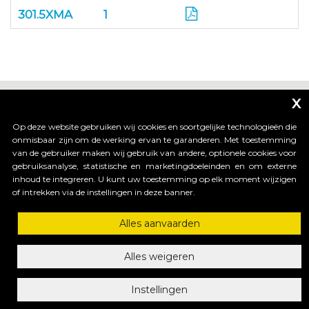
301.5XMA
1
x
Op deze website gebruiken wij cookies en soortgelijke technologieën die
onmisbaar zijn om de werking ervan te garanderen. Met toestemming
van de gebruiker maken wij gebruik van andere, optionele cookies voor
_____________________________
gebruiksanalyse, statistische en marketingdoeleinden en om externe
inhoud te integreren. U kunt uw toestemming op elk moment wijzigen
of intrekken via de instellingen in deze banner.
HI-MOTIONS S.r.l.
Alles aanvaarden
Via dell'industria, 91 - 36030 Sarcedo (VI) Italy
tel. +39 0445 367536 | fax. +30 0445 367520
mail: info@himotions.com
Alles weigeren
C.F. e P.IVA (IT): 03548520240 | Cap. Soc. € 10.000,00 i.v.
Società soggetta a Direzione e Coordinamento di:
Instellingen
Benincà Holding S.p.A. ai sensi dell’ articolo 2497 bis 2 C.C
Privacy Policy