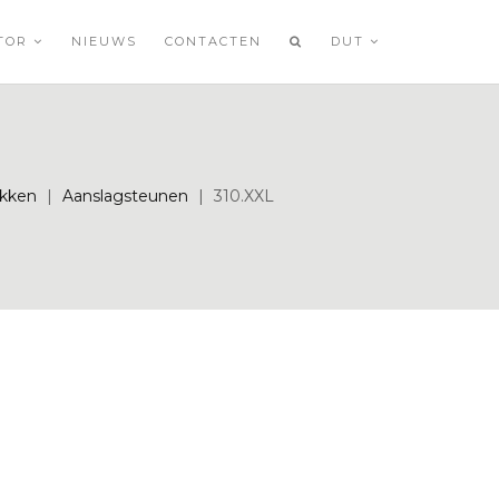
ATOR
NIEUWS
CONTACTEN
DUT
ekken
|
Aanslagsteunen
|
310.XXL