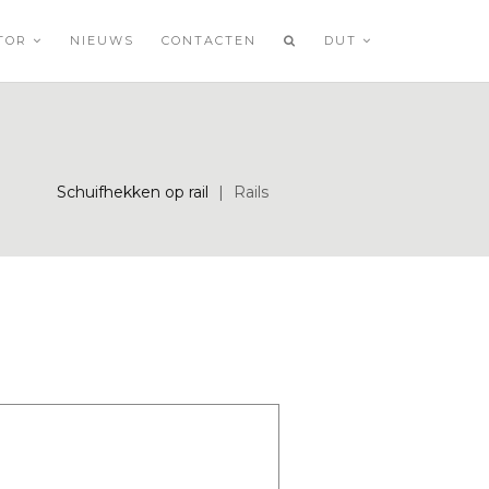
ATOR
NIEUWS
CONTACTEN
DUT
Schuifhekken op rail
|
Rails