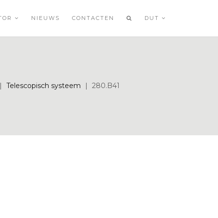
ATOR
NIEUWS
CONTACTEN
DUT
|
Telescopisch systeem
|
280.B41