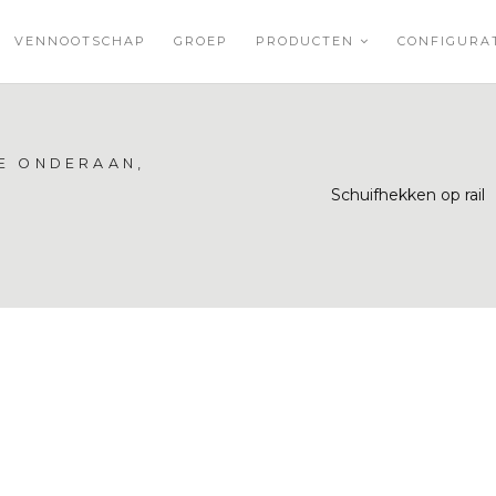
VENNOOTSCHAP
GROEP
PRODUCTEN
CONFIGUR
E ONDERAAN,
Schuifhekken op rail