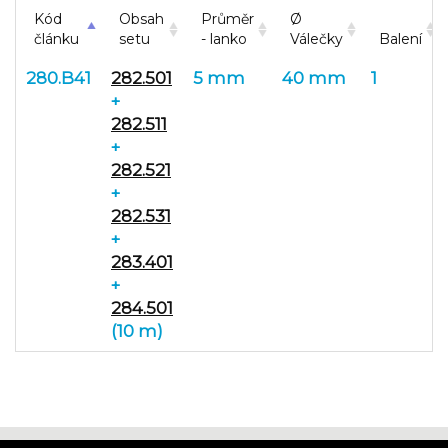
Kód
Obsah
Průměr
Ø
článku
setu
- lanko
Válečky
Balení
280.B41
282.501
5 mm
40 mm
1
+
282.511
+
282.521
+
282.531
+
283.401
+
284.501
(10 m)