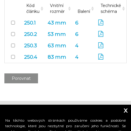
Kód
Vnitřní
Technické
článku
rozměr
Balení
schéma
250.1
43 mm
6
250.2
53 mm
6
250.3
63 mm
4
250.4
83 mm
4
Porovnat
x
Na těchto webových stránkách používáme cookies a podobné
technologie, které jsou nezbytné pro zaručení jeho funkčnosti. Se