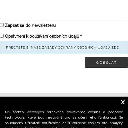
Zapsat se do newsletteru
Oprávnění k používání osobních údajů *
PŘEČTĚTE SI NAŠE ZÁSADY OCHRANY OSOBNÍCH ÚDAJŮ ZDE
ODESLAT
x
Na těchto webových stránkách používáme cookies a podobné
technologie, které jsou nezbytné pro zaručení jeho funkčnosti. Se
souhlasem uživatele používáme další volitelné cookies pro analýzy
_____________________________