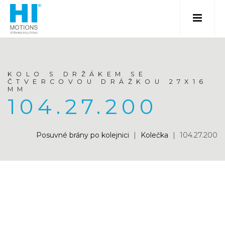
KOLO S DRŽÁKEM SE
ČTVERCOVOU DRÁŽKOU 27X16
MM
104.27.200
Posuvné brány po kolejnici
|
Kolečka
|
104.27.200