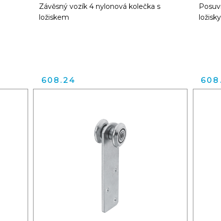
Závěsný vozík 4 nylonová kolečka s
Posuvn
ložiskem
ložisky
608.24
608