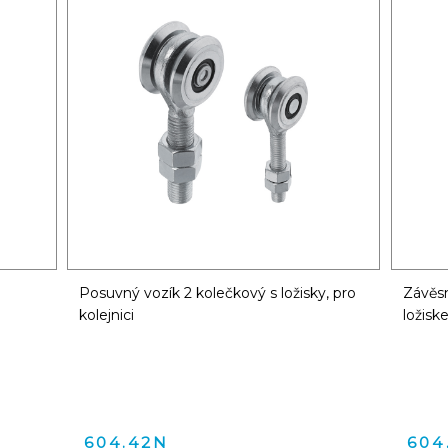
Posuvný vozík 2 kolečkový s ložisky, pro
Závěsn
kolejnici
ložis
604.42N
604