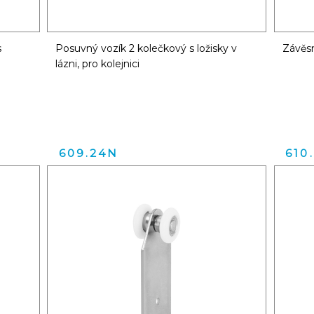
s
Posuvný vozík 2 kolečkový s ložisky v
Závěsn
lázni, pro kolejnici
609.24N
610