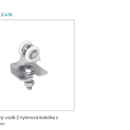
.24N
ý vozík 2 nylonová kolečka s
kem