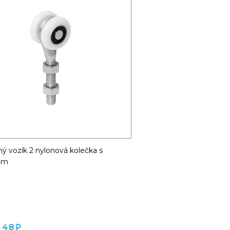
ý vozík 2 nylonová kolečka s
kem
.48P