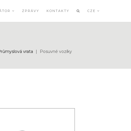
RÁTOR
ZPRÁVY
KONTAKTY
CZE
růmyslová vrata
|
Posuvné vozíky