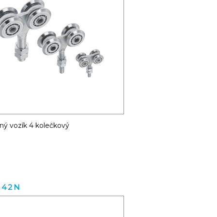
ý vozík 4 kolečkový
.42N