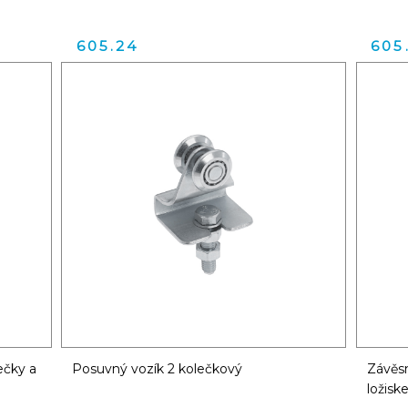
605.24
605
ečky a
Posuvný vozík 2 kolečkový
Závěsn
ložis