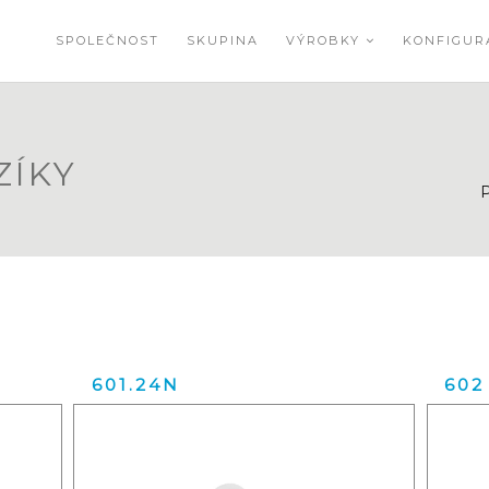
SPOLEČNOST
SKUPINA
VÝROBKY
KONFIGU
ZÍKY
P
601.24N
602