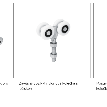
, pro
Závěsný vozík 4 nylonová kolečka s
Posuvn
ložiskem
kolečky