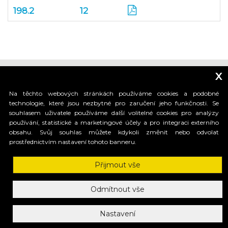
198.2
12
x
Na těchto webových stránkách používáme cookies a podobné
technologie, které jsou nezbytné pro zaručení jeho funkčnosti. Se
souhlasem uživatele používáme další volitelné cookies pro analýzy
_____________________________
používání, statistické a marketingové účely a pro integraci externího
obsahu. Svůj souhlas můžete kdykoli změnit nebo odvolat
prostřednictvím nastavení tohoto banneru.
HI-MOTIONS S.r.l.
Přijmout vše
Via dell'industria, 91 - 36030 Sarcedo (VI) Italy
tel. +39 0445 367536 | fax. +30 0445 367520
mail: info@himotions.com
Odmítnout vše
C.F. e P.IVA (IT): 03548520240 | Cap. Soc. € 10.000,00 i.v.
Società soggetta a Direzione e Coordinamento di:
Nastavení
Benincà Holding S.p.A. ai sensi dell’ articolo 2497 bis 2 C.C
Privacy Policy