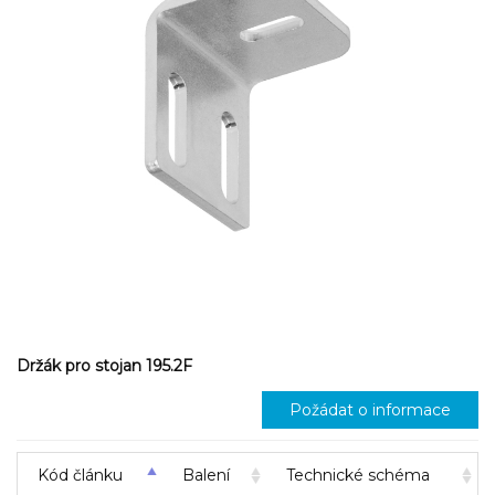
Držák pro stojan 195.2F
Požádat o informace
Kód článku
Balení
Technické schéma