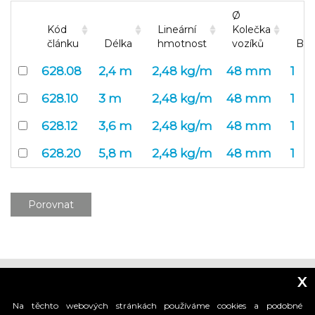
Ø
Kód
Lineární
Kolečka
článku
Délka
hmotnost
vozíků
Bal
628.08
2,4 m
2,48 kg/m
48 mm
1
628.10
3 m
2,48 kg/m
48 mm
1
628.12
3,6 m
2,48 kg/m
48 mm
1
628.20
5,8 m
2,48 kg/m
48 mm
1
Porovnat
x
Na těchto webových stránkách používáme cookies a podobné