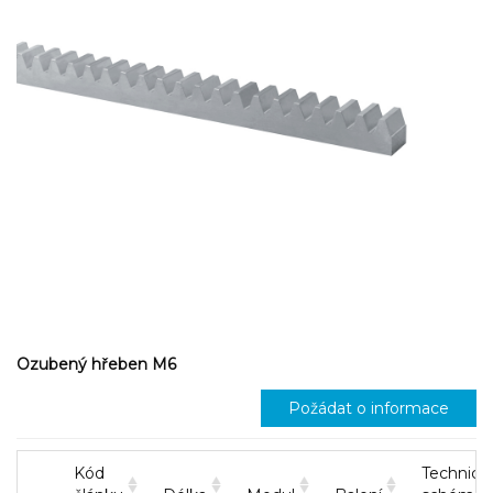
Ozubený hřeben M6
Požádat o informace
Kód
Technick