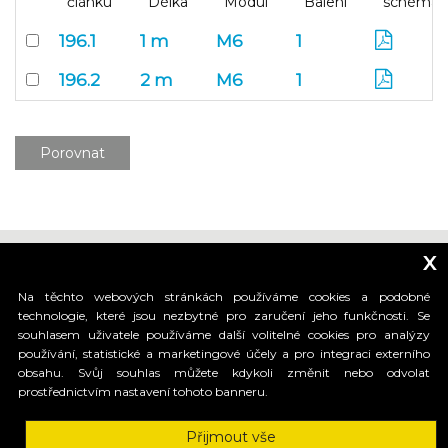
článku
Délka
Modul
Balení
schéma
196.1
1 m
M6
1
196.2
2 m
M6
1
Porovnat
x
Na těchto webových stránkách používáme cookies a podobné
technologie, které jsou nezbytné pro zaručení jeho funkčnosti. Se
souhlasem uživatele používáme další volitelné cookies pro analýzy
_____________________________
používání, statistické a marketingové účely a pro integraci externího
obsahu. Svůj souhlas můžete kdykoli změnit nebo odvolat
prostřednictvím nastavení tohoto banneru.
HI-MOTIONS S.r.l.
Přijmout vše
Via dell'industria, 91 - 36030 Sarcedo (VI) Italy