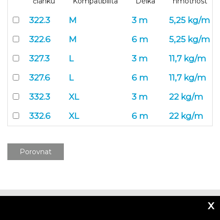
článku
Kompatibilita
Délka
hmotnost
322.3
M
3 m
5,25 kg/m
322.6
M
6 m
5,25 kg/m
327.3
L
3 m
11,7 kg/m
327.6
L
6 m
11,7 kg/m
332.3
XL
3 m
22 kg/m
332.6
XL
6 m
22 kg/m
Porovnat
x