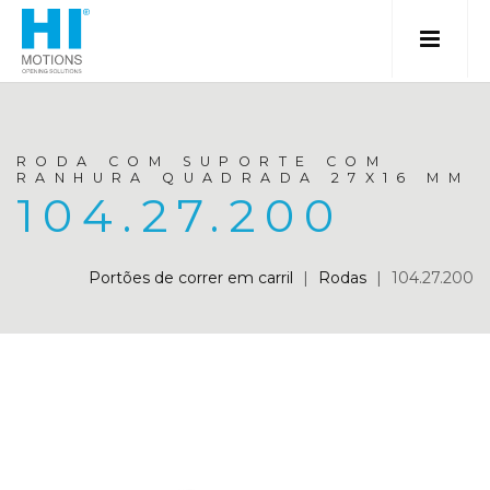
RODA COM SUPORTE COM
RANHURA QUADRADA 27X16 MM
104.27.200
Portões de correr em carril
|
Rodas
|
104.27.200