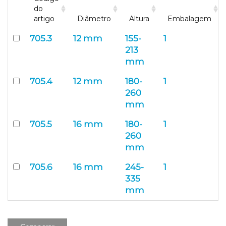
do
artigo
Diâmetro
Altura
Embalagem
705.3
12 mm
155-
1
213
mm
705.4
12 mm
180-
1
260
mm
705.5
16 mm
180-
1
260
mm
705.6
16 mm
245-
1
335
mm