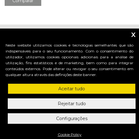
Comparar
x
Neste website utilizamos cookies e tecnologias semelhantes que são
indispensáveis para o seu funcionamento. Com o consentimento do
utilizador, utilizamos cookies opcionais adicionais para a análise de
_____________________________
utilização, fins estatísticos e de marketing, bem como para integrar
conteúdos externos. Pode alterar ou revogar o seu consentimento em
qualquer altura através das definições deste banner.
HI-MOTIONS S.r.l.
Aceitar tudo
Via dell'industria, 91 - 36030 Sarcedo (VI) Italy
tel. +39 0445 367536 | fax. +30 0445 367520
mail: info@himotions.com
Rejeitar tudo
C.F. e P.IVA (IT): 03548520240 | Cap. Soc. € 10.000,00 i.v.
Società soggetta a Direzione e Coordinamento di:
Configurações
Benincà Holding S.p.A. ai sensi dell’ articolo 2497 bis 2 C.C
Privacy Policy
Cookie Policy