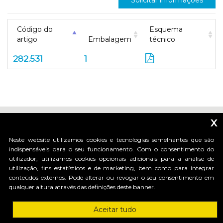
Solicitar informações
Código do
Esquema
artigo
Embalagem
técnico
282.531
1
x
Neste website utilizamos cookies e tecnologias semelhantes que são
indispensáveis para o seu funcionamento. Com o consentimento do
utilizador, utilizamos cookies opcionais adicionais para a análise de
_____________________________
utilização, fins estatísticos e de marketing, bem como para integrar
conteúdos externos. Pode alterar ou revogar o seu consentimento em
qualquer altura através das definições deste banner.
HI-MOTIONS S.r.l.
Aceitar tudo
Via dell'industria, 91 - 36030 Sarcedo (VI) Italy
tel. +39 0445 367536 | fax. +30 0445 367520