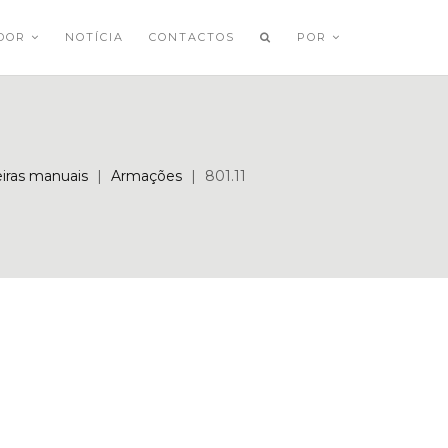
ADOR
NOTÍCIA
CONTACTOS
POR
eiras manuais
|
Armações
|
801.11