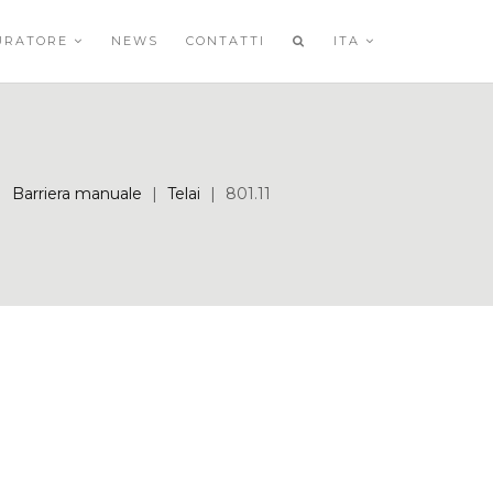
URATORE
NEWS
CONTATTI
ITA
Barriera manuale
|
Telai
|
801.11