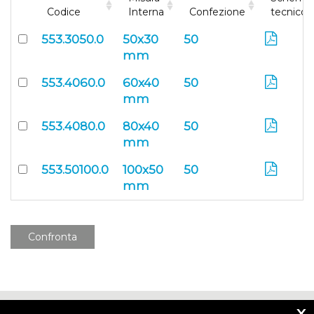
Codice
Interna
Confezione
tecnico
553.3050.0
50x30
50
mm
553.4060.0
60x40
50
mm
553.4080.0
80x40
50
mm
553.50100.0
100x50
50
mm
Confronta
x