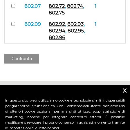
802.07
802.72
,
802.74
,
1
802.75
802.09
802.92
,
802.93
,
1
802.94
,
802.95
,
802.96
Confronta
x
In questo sito web utilizziamo cookie e tecnologie simili indispensabili
per garantirne la funzionalità. Con il consenso dell’utente, facciamo uso
di ulteriori cookie opzionali per analisi di utilizzo, scopi statistici e di
_____________________________
marketing, nonché per integrare contenuti esterni. È possibile
modificare o revocare il proprio consenso in qualsiasi momento tramite
le impostazioni di questo banner.