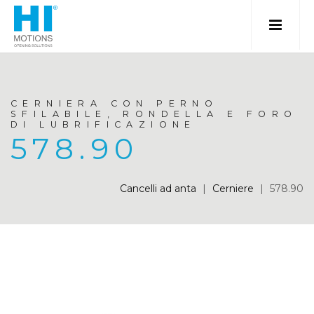
CERNIERA CON PERNO
SFILABILE, RONDELLA E FORO
DI LUBRIFICAZIONE
578.90
Cancelli ad anta
|
Cerniere
|
578.90