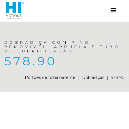
DOBRADIÇA COM PINO
REMOVÍVEL, ARRUELA E FURO
DE LUBRIFICAÇÃO
578.90
Portões de folha batente
|
Dobradiças
|
578.90