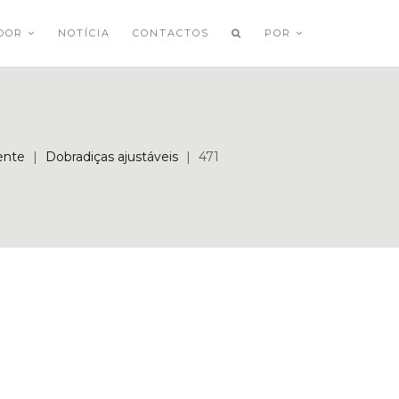
ADOR
NOTÍCIA
CONTACTOS
POR
ente
|
Dobradiças ajustáveis
|
471