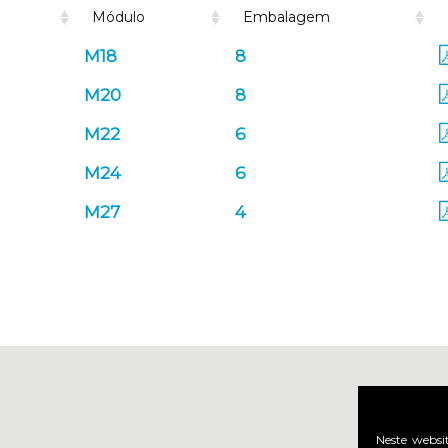
Módulo
Embalagem
M18
8
M20
8
M22
6
M24
6
M27
4
Vi
t
Neste websi