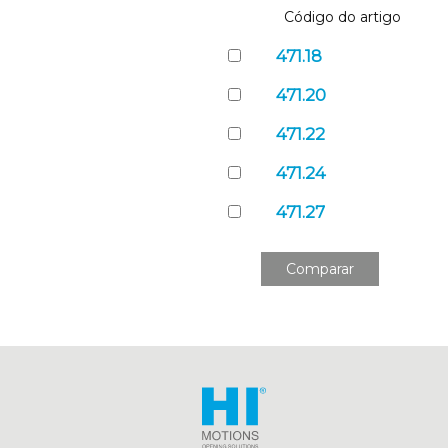
Código do artigo
471.18
471.20
471.22
471.24
471.27
Comparar