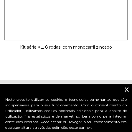
Kit série XL, 8 rodas, com monocarril zincado
x
Neste website utilizamos cookies e tecnologias semelhantes que são
indispensáveis para o seu funcionamento. Com o consentimento do
utilizador, utilizamos cookies opcionais adicionais para a análise de
_____________________________
utilização, fins estatísticos e de marketing, bem como para integrar
conteúdos externos. Pode alterar ou revogar o seu consentimento em
qualquer altura através das definições deste banner.