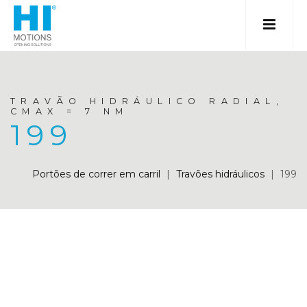
TRAVÃO HIDRÁULICO RADIAL,
CMAX = 7 NM
199
Portões de correr em carril
|
Travões hidráulicos
|
199