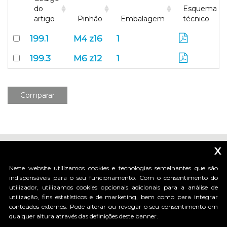
do
Esquema
artigo
Pinhão
Embalagem
técnico
199.1
M4 z16
1
199.3
M6 z12
1
Comparar
x
Neste website utilizamos cookies e tecnologias semelhantes que são
indispensáveis para o seu funcionamento. Com o consentimento do
utilizador, utilizamos cookies opcionais adicionais para a análise de
_____________________________
utilização, fins estatísticos e de marketing, bem como para integrar
conteúdos externos. Pode alterar ou revogar o seu consentimento em
qualquer altura através das definições deste banner.