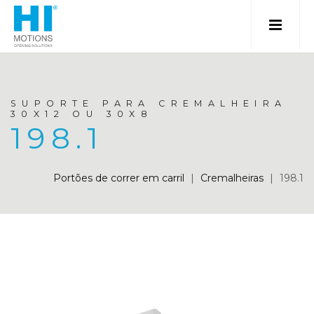
SUPORTE PARA CREMALHEIRA
30X12 OU 30X8
198.1
Portões de correr em carril
|
Cremalheiras
|
198.1