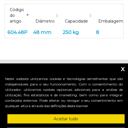
Código
do
artigo
Diâmetro
Capacidade
Embalagem
604.48P
48 mm
250 kg
8
x
Neste website utilizamos cookies e tecnologias semelhantes que são
indispensáveis para o seu funcionamento. Com o consentimento do
utilizador, utilizamos cookies opcionais adicionais para a análise de
_____________________________
utilização, fins estatísticos e de marketing, bem como para integrar
conteúdos externos. Pode alterar ou revogar o seu consentimento em
qualquer altura através das definições deste banner.
HI-MOTIONS S.r.l.
Aceitar tudo
Via dell'industria, 91 - 36030 Sarcedo (VI) Italy
tel. +39 0445 367536 | fax. +30 0445 367520