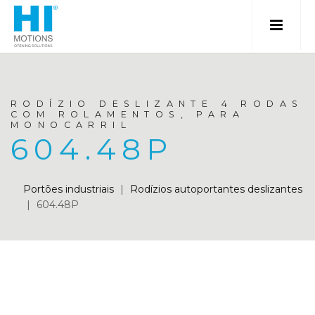
RODÍZIO DESLIZANTE 4 RODAS
COM ROLAMENTOS, PARA
MONOCARRIL
604.48P
Portões industriais
|
Rodízios autoportantes deslizantes
|
604.48P