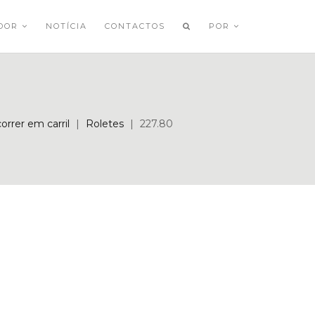
ADOR
NOTÍCIA
CONTACTOS
POR
orrer em carril
|
Roletes
|
227.80