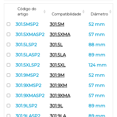
Código do
artigo
Compatibilidade
Diâmetro
301.5MSP2
301.5M
52 mm
1
301.5XMASP2
301.5XMA
57 mm
1
301.5LSP2
301.5L
88 mm
1
301.5LASP2
301.5LA
89 mm
1
301.5XLSP2
301.5XL
124 mm
1
301.9MSP2
301.9M
52 mm
1
301.9XMSP2
301.9XM
57 mm
1
301.9XMASP2
301.9XMA
57 mm
1
301.9LSP2
301.9L
89 mm
1
301.9LASP2
301.9LA
89 mm
1