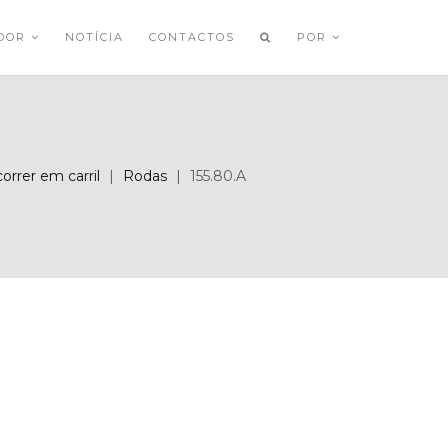
ADOR
NOTÍCIA
CONTACTOS
POR
orrer em carril
|
Rodas
|
155.80.A