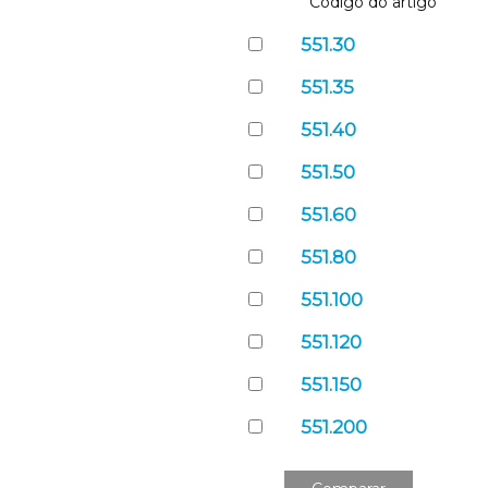
Código do artigo
551.30
551.35
551.40
551.50
551.60
551.80
551.100
551.120
551.150
551.200