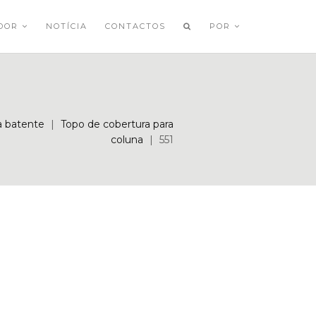
ADOR
NOTÍCIA
CONTACTOS
POR
a batente
|
Topo de cobertura para
coluna
|
551