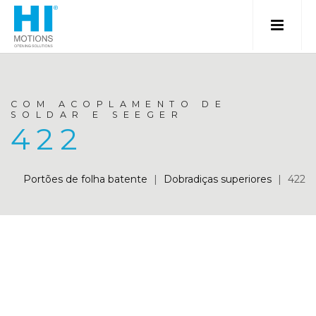
COM ACOPLAMENTO DE
SOLDAR E SEEGER
422
Portões de folha batente
|
Dobradiças superiores
|
422