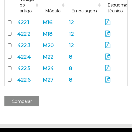
do
Esquema
artigo
Módulo
Embalagem
técnico
422.1
M16
12
422.2
M18
12
422.3
M20
12
422.4
M22
8
422.5
M24
8
422.6
M27
8
Comparar