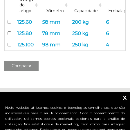
do
artigo
Diâmetro
Capacidade
Embalag
125.60
58 mm
200 kg
6
125.80
78 mm
250 kg
6
125.100
98 mm
250 kg
4
Comparar
x
Neste website utilizamos cookies e tecnologias semelhantes que são
indispensáveis para o seu funcionamento. Com o consentimento do
utilizador, utilizamos cookies opcionais adicionais para a análise de
_____________________________
utilização, fins estatísticos e de marketing, bem como para integrar
conteúdos externos. Pode alterar ou revogar o seu consentimento em