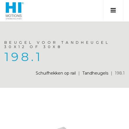
BEUGEL VOOR TANDHEUGEL
30X12 OF 30X8
198.1
Schuifhekken op rail
|
Tandheugels
|
198.1