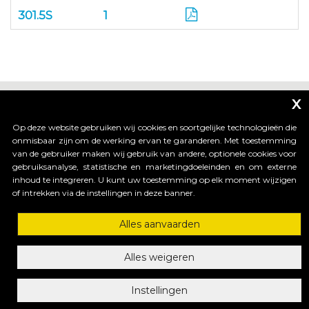
301.5S
1
x
Op deze website gebruiken wij cookies en soortgelijke technologieën die
onmisbaar zijn om de werking ervan te garanderen. Met toestemming
van de gebruiker maken wij gebruik van andere, optionele cookies voor
_____________________________
gebruiksanalyse, statistische en marketingdoeleinden en om externe
inhoud te integreren. U kunt uw toestemming op elk moment wijzigen
of intrekken via de instellingen in deze banner.
HI-MOTIONS S.r.l.
Alles aanvaarden
Via dell'industria, 91 - 36030 Sarcedo (VI) Italy
tel. +39 0445 367536 | fax. +30 0445 367520
mail: info@himotions.com
Alles weigeren
C.F. e P.IVA (IT): 03548520240 | Cap. Soc. € 10.000,00 i.v.
Società soggetta a Direzione e Coordinamento di:
Instellingen
Benincà Holding S.p.A. ai sensi dell’ articolo 2497 bis 2 C.C
Privacy Policy