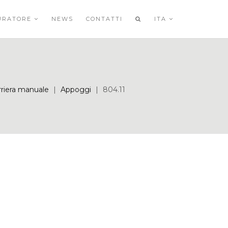
URATORE
NEWS
CONTATTI
ITA
rriera manuale
|
Appoggi
|
804.11