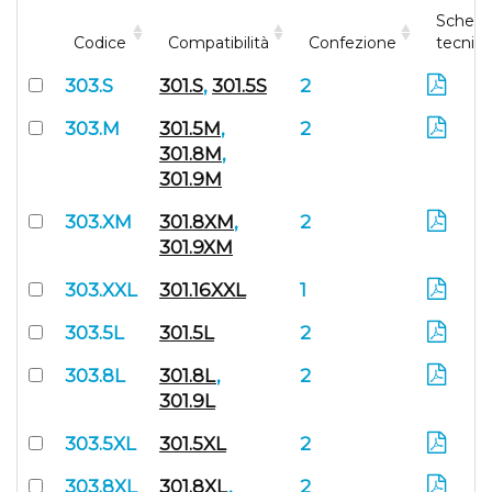
Schem
Codice
Compatibilità
Confezione
tecnic
303.S
301.S
,
301.5S
2
303.M
301.5M
,
2
301.8M
,
301.9M
303.XM
301.8XM
,
2
301.9XM
303.XXL
301.16XXL
1
303.5L
301.5L
2
303.8L
301.8L
,
2
301.9L
303.5XL
301.5XL
2
303.8XL
301.8XL
,
2