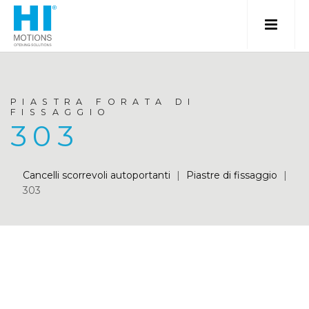
PIASTRA FORATA DI
FISSAGGIO
303
Cancelli scorrevoli autoportanti
|
Piastre di fissaggio
|
303