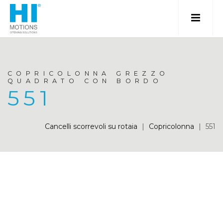
COPRICOLONNA GREZZO
QUADRATO CON BORDO
551
Cancelli scorrevoli su rotaia
|
Copricolonna
|
551