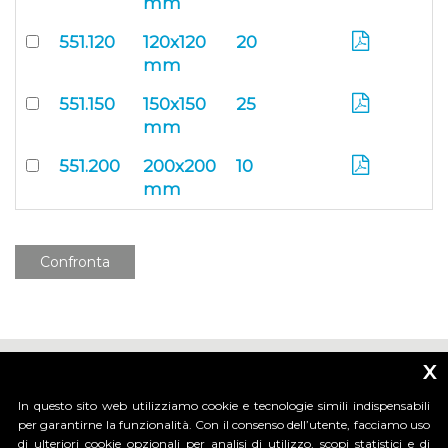
mm
551.120
120x120
20
mm
551.150
150x150
25
mm
551.200
200x200
10
mm
Confronta
x
In questo sito web utilizziamo cookie e tecnologie simili indispensabili
per garantirne la funzionalità. Con il consenso dell’utente, facciamo uso
di ulteriori cookie opzionali per analisi di utilizzo, scopi statistici e di